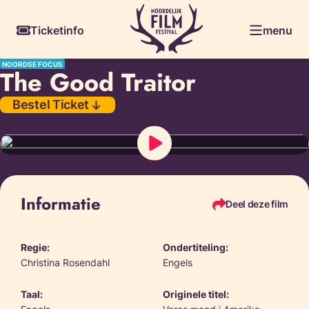
Skiplinks
Ticketinfo
menu
NOORDSE FOCUS
The Good Traitor
Bestel Ticket
Informatie
Deel deze film
Regie:
Ondertiteling:
Christina Rosendahl
Engels
Taal:
Originele titel: