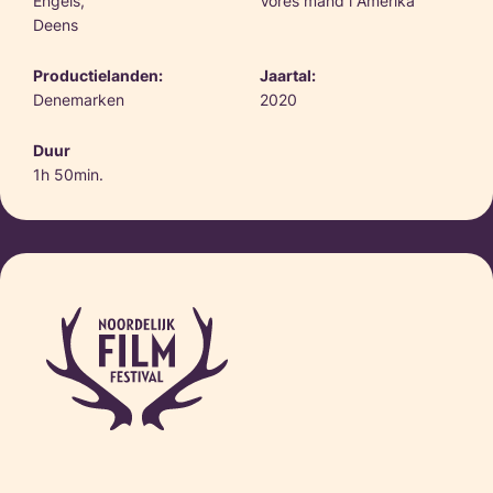
Engels,
Vores mand i Amerika
Deens
Productielanden:
Jaartal:
Denemarken
2020
Duur
1h 50min.