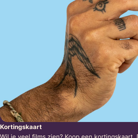
Kortingskaart
Wil je veel films zien? Koop een
kortingskaart
. 