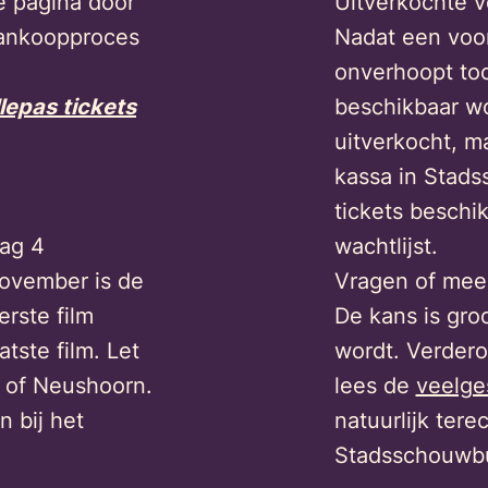
e pagina door
Uitverkochte v
 aankoopproces
Nadat een voor
onverhoopt toc
llepas tickets
beschikbaar wo
uitverkocht, ma
kassa in Stad
tickets beschi
ag 4
wachtlijst.
ovember is de
Vragen of meer
erste film
De kans is gro
tste film. Let
wordt. Verderop
hé of Neushoorn.
lees de
veelge
n bij het
natuurlijk tere
Stadsschouwbu