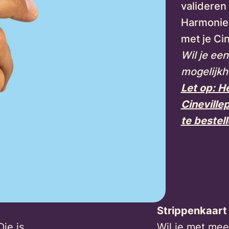
valideren
Harmonie 
met je Ci
Wil je ee
mogelijkh
Let op: H
Cineville
te bestell
Strippenkaart
Die is
Wil je met mee