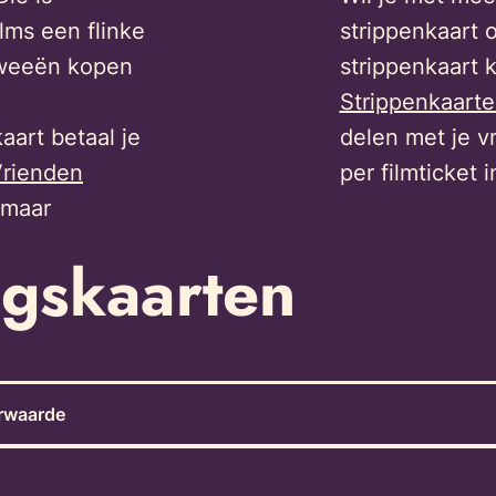
lms een flinke
strippenkaart 
 tweeën kopen
strippenkaart 
Strippenkaart
aart betaal je
delen met je v
Vrienden
per filmticket 
 maar
ngskaarten
rwaarde