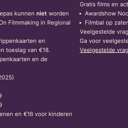
Gratis films en act
llepas kunnen
niet
worden
Awardshow Noor
On Filmmaking in Regional
Filmbal op zate
Veelgestelde vra
trippenkaarten en
Ga voor veelgeste
en toeslag van €18.
Veelgestelde vra
ippenkaarten en de
(2025)
9
9
senen en €16 voor kinderen