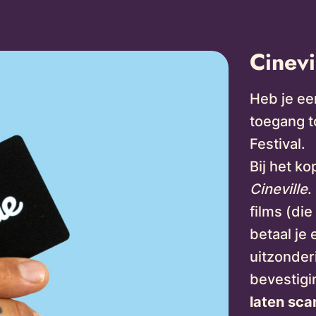
Cinevi
Heb je een
toegang to
Festival.
Bij het ko
Cineville
.
films (di
betaal je
uitzonder
bevestigi
laten sca