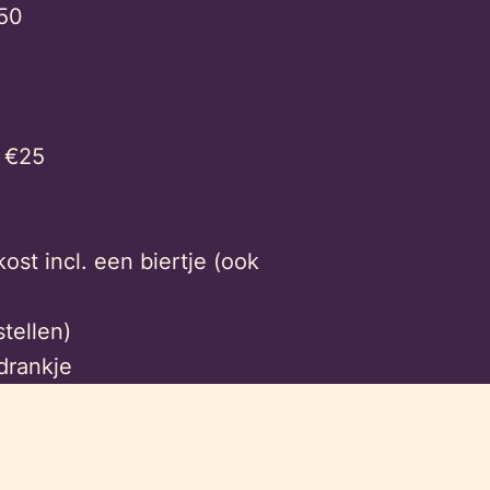
,50
 €25
kost incl. een biertje (ook
tellen)
drankje