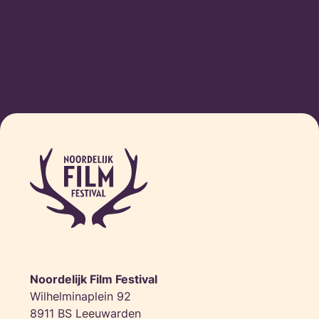
Ga
naar
de
inhoud
Noordelijk Film Festival
Wilhelminaplein 92
8911 BS Leeuwarden