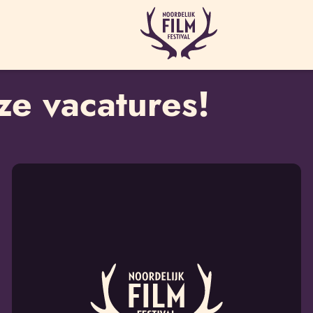
ze vacatures!
Lees
meer
over
Backend
Developer
–