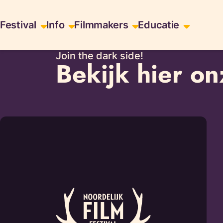
Skiplinks
Festival
Info
Filmmakers
Educatie
Join the dark side!
Bekijk hier on
Lees
meer
over
test
title