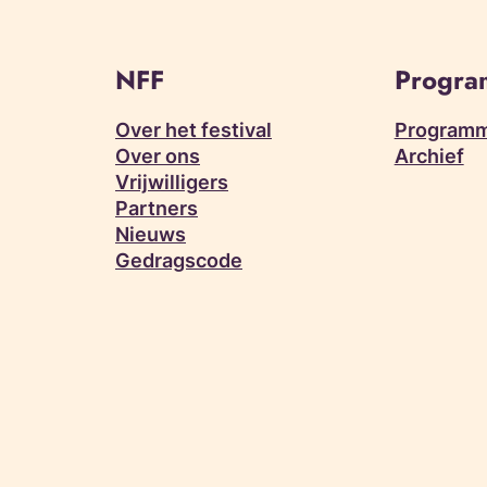
NFF
Progr
Over het festival
Programm
Over ons
Archief
Vrijwilligers
Partners
Nieuws
Gedragscode