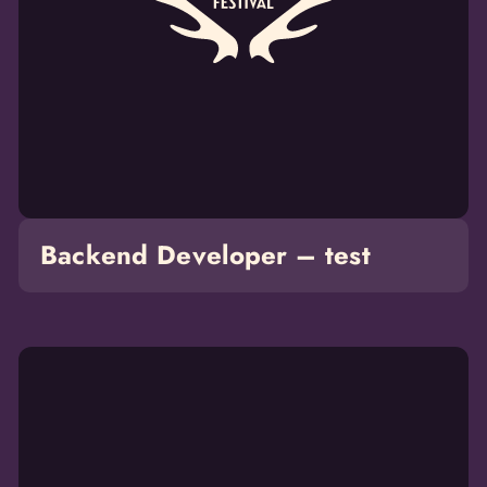
test
Backend Developer – test
Lees
meer
over
Backend