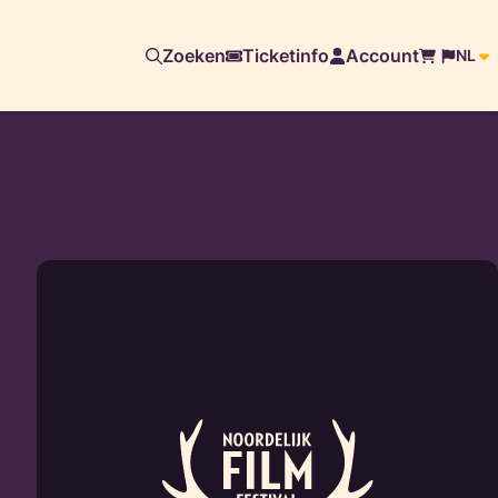
Zoeken
Ticketinfo
Account
NL
Lees
meer
over
Open
solicitatie