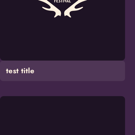
test title
Lees
meer
over
Frontend