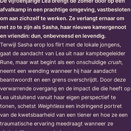
De vijftienjarige Lea brengt de zomer door op een
afvalkamp in een prachtige omgeving, vastbesloten
om aan zichzelf te werken. Ze verlangt ernaar om
net zo te zijn als Sasha, haar nieuwe kamergenoot
en vriendin: dun, onbevreesd en levendig.
Terwijl Sasha erop los flirt met de lokale jongens,
gaat de aandacht van Lea uit naar kampbegeleider
Rune, maar wat begint als een onschuldige
crush
,
neemt een wending wanneer hij haar aandacht
beantwoordt en een grens overschrijdt. Door deze
verwarrende overgang en de impact die die heeft op
Lea uitsluitend vanuit haar eigen perspectief te
tonen, schetst
Weightless
een indringend portret
van de kwetsbaarheid van een tiener en hoe ze een
traumatische ervaring meedraagt wanneer ze