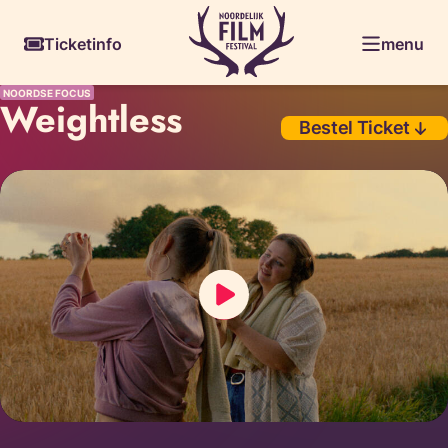
Skiplinks
Ticketinfo
menu
NOORDSE FOCUS
Weightless
Bestel Ticket