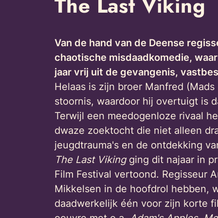
The Last Viking
Van de hand van de Deense regis
chaotische misdaadkomedie, waarin 
jaar vrij uit de gevangenis, vastbe
Helaas is zijn broer Manfred (Mads 
stoornis, waardoor hij overtuigt is d
Terwijl een meedogenloze rivaal he
dwaze zoektocht die niet alleen dr
jeugdtrauma's en de ontdekking van 
The Last Viking
ging dit najaar in 
Film Festival vertoond. Regisseur A
Mikkelsen in de hoofdrol hebben, 
daadwerkelijk één voor zijn korte f
oeuvre met o.a.
Ad
am's Apples
,
Me