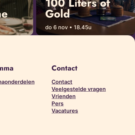
100 Liters of
ne
Gold
do 6 nov • 18.45u
amma
Contact
aonderdelen
Contact
Veelgestelde vragen
Vrienden
Pers
Vacatures