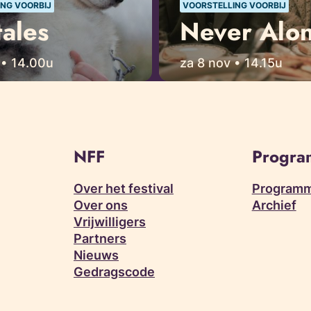
NG VOORBIJ
VOORSTELLING VOORBIJ
tales
Never Alo
 • 14.00u
za 8 nov • 14.15u
NFF
Progr
Over het festival
Programm
Over ons
Archief
Vrijwilligers
Partners
Nieuws
Gedragscode