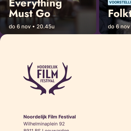
Everything
VOORSTELLI
Must Go
Folk
do 6 nov • 20.45u
do 6 nov
Noordelijk Film Festival
Wilhelminaplein 92
8911 BS Leeuwarden