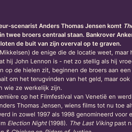
seur-scenarist Anders Thomas Jensen komt
The
twee broers centraal staan. Bankrover Anker (
sloten de buit van zijn overval op te graven.
Mikkelsen) de enige die de locatie weet, maar h
at hij John Lennon is - net zo stellig als hij vro
n op de hielen zit, beginnen de broers aan een
aait om het terugvinden van het geld, maar ook
wie ze werkelijk zijn.
première op het Filmfestival van Venetië en werd
nders Thomas Jensen, wiens films tot nu toe al
werd in zowel 1997 als 1998 genomineerd voor 
ilm
Election Night
(1998).
The Last Viking
past 
n & Chicken
en
Riders of Justice
.