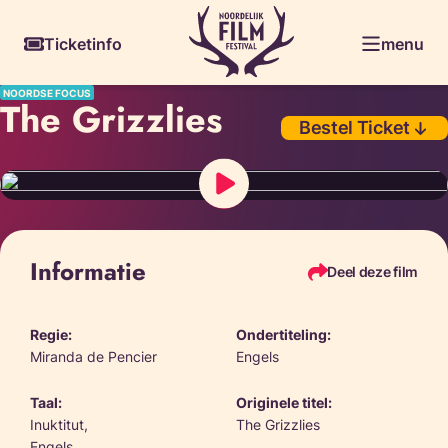
Skiplinks
Ticketinfo
menu
NOORDSE FOCUS
The Grizzlies
Bestel Ticket
Informatie
Deel deze film
Regie:
Ondertiteling:
Miranda de Pencier
Engels
Taal:
Originele titel:
Inuktitut,
The Grizzlies
Engels