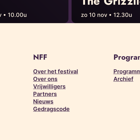
The Grizzl
v • 10.00u
zo 10 nov • 12.30u
NFF
Progr
Over het festival
Programm
Over ons
Archief
Vrijwilligers
Partners
Nieuws
Gedragscode