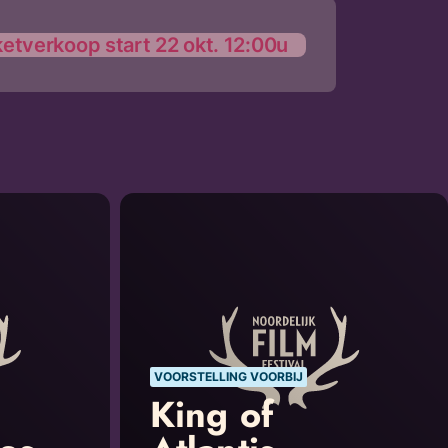
ketverkoop start 22 okt. 12:00u
VOORSTELLING VOORBIJ
King of