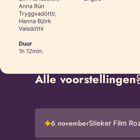
Anna Rún
Tryggvadóttir,
Hanna Björk
Valsdóttir
Duur
1h 12min.
Alle voorstellingen
6 november
Slieker Film Ro