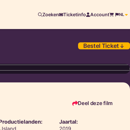
Zoeken
Ticketinfo
Account
NL
Bestel Ticket
Deel deze film
Productielanden:
Jaartal:
IJsland
2019