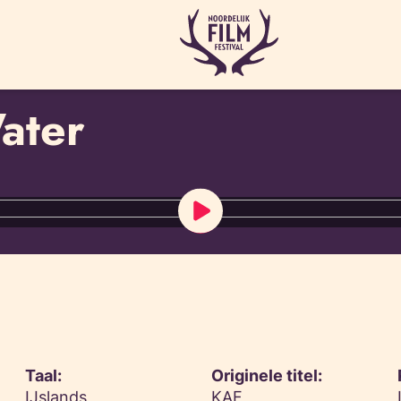
Water
Taal:
Originele titel:
IJslands
KAF