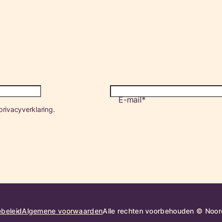
E-mail
rivacyverklaring.
beleid
Algemene voorwaarden
Alle rechten voorbehouden © Noord