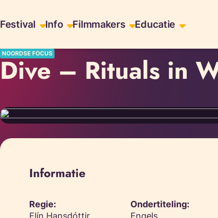
Skiplinks
Festival
Info
Filmmakers
Educatie
NOORDSE FOCUS
Dive – Rituals in 
Informatie
Regie:
Ondertiteling:
Elín Hansdóttir,
Engels