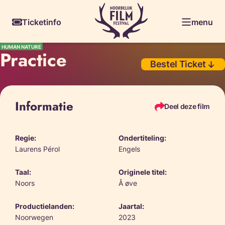
Skiplinks
Ticketinfo
menu
HUMAN NATURE
Practice
Bestel Ticket
Informatie
Deel deze film
Regie:
Ondertiteling:
Laurens Pérol
Engels
Taal:
Originele titel:
Noors
Å øve
Productielanden:
Jaartal:
Noorwegen
2023