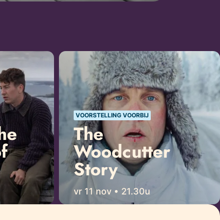
VOORSTELLING VOORBIJ
he
The
f
Woodcutter
Story
vr 11 nov • 21.30u