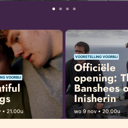
VOORSTELLING VOORBIJ
Officiële
opening: T
NG VOORBIJ
tiful
Banshees o
gs
Inisherin
v • 21.00u
wo 9 nov • 20.00u