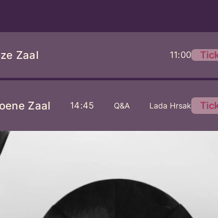
oze Zaal
Tic
11:00
roene Zaal
Tic
14:45
Q&A
Lada Hrsak