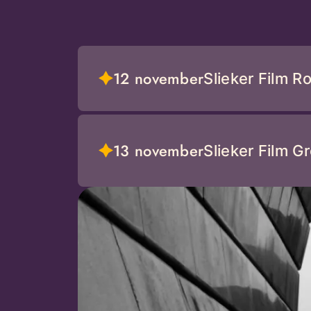
12 november
Slieker Film R
13 november
Slieker Film G