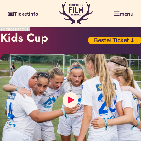
Skiplinks
Ticketinfo
menu
NOORDSE FOCUS
Kids Cup
Bestel Ticket