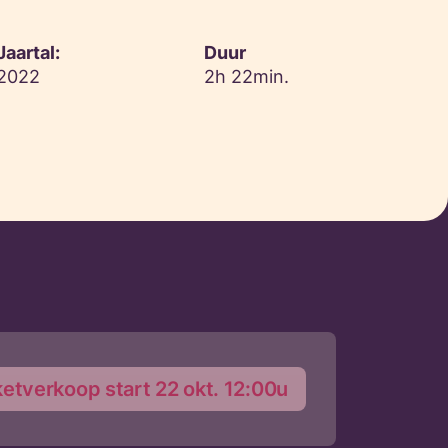
Jaartal:
Duur
2022
2h 22min.
ketverkoop start 22 okt. 12:00u