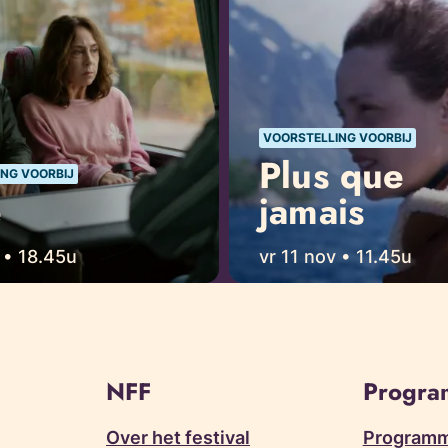
VOORSTELLING VOORBIJ
Plus que
NG VOORBIJ
e
jamais
 • 18.45u
vr 11 nov • 11.45u
NFF
Progr
Over het festival
Programm