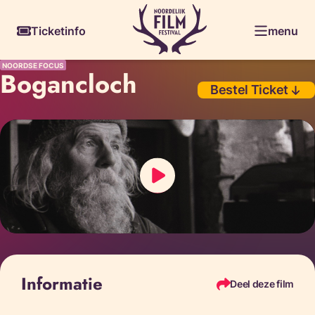
Skiplinks
Ticketinfo
menu
NOORDSE FOCUS
Bogancloch
Bestel Ticket
Informatie
Deel deze film