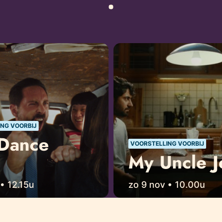
NG VOORBIJ
Dance
VOORSTELLING VOORBIJ
My Uncle J
• 12.15u
zo 9 nov • 10.00u