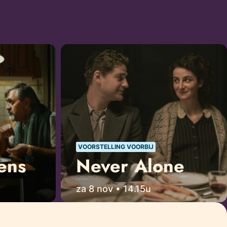
VOORSTELLING VOORBIJ
ens
Never Alone
za 8 nov • 14.15u