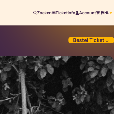
Zoeken
Ticketinfo
Account
NL
Bestel Ticket