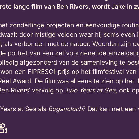
erste lange film van Ben Rivers, wordt Jake in
met zonderlinge projecten en eenvoudige routin
waalt door mistige velden waar hij soms even i
, als verbonden met de natuur. Woorden zijn o
rende portret van een zelfvoorzienende einzelgä
olledig afgezonderd van de samenleving te bes
won een FIPRESCI-prijs op het filmfestival van
l Award. De film was al eens te zien op het IF
Ben Rivers’ vervolg op
Two Years at Sea
, ook op
 Years at Sea als
Bogancloch
? Dat kan met een 