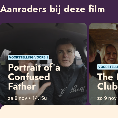
Aanraders bij deze film
VOORSTELLING VOORBIJ
Portrait of a
VOORSTELLI
Confused
The 
Father
Club
za 8 nov • 14.15u
zo 9 nov 