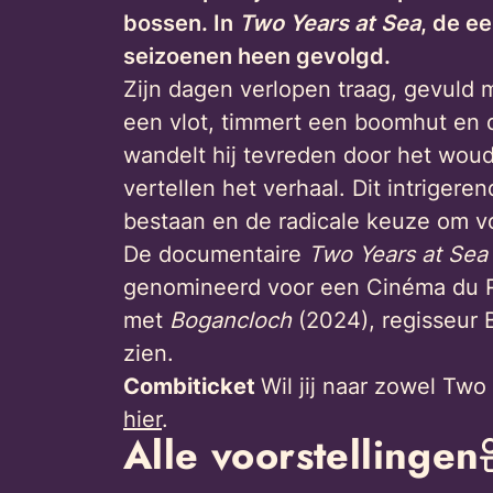
bossen. In
Two Years at Sea
, de e
seizoenen heen gevolgd.
Zijn dagen verlopen traag, gevuld 
een vlot, timmert een boomhut en d
wandelt hij tevreden door het woud
vertellen het verhaal. Dit intrige
bestaan en de radicale keuze om v
De documentaire
Two Years at Sea
genomineerd voor een Cinéma du Rée
met
Bogancloch
(2024), regisseur 
zien.
Combiticket
Wil jij naar zowel Two
hier
.
Alle voorstellingen