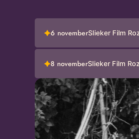
6 november
Slieker Film Ro
8 november
Slieker Film Ro