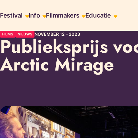
Ga
Skiplinks
Festival
Info
Filmmakers
Educatie
naar
de
NOVEMBER 12
–
2023
FILMS
NIEUWS
inhoud
Publieksprijs vo
Arctic Mirage