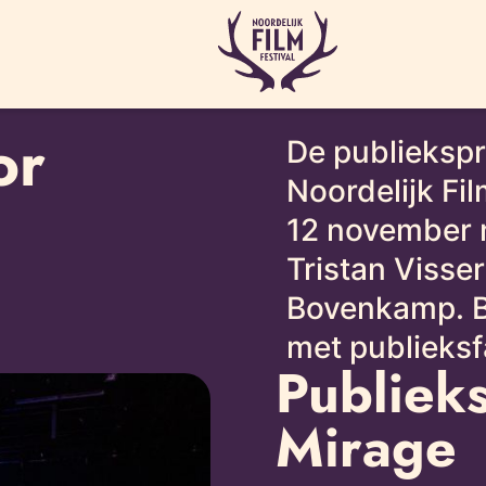
or
De publiekspr
Noordelijk Fi
12 november n
Tristan Visse
Bovenkamp. Be
met publieksf
Publieks
Mirage