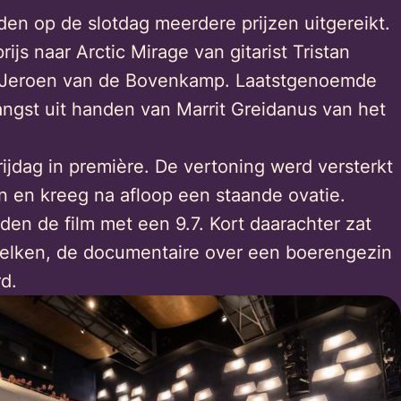
en op de slotdag meerdere prijzen uitgereikt.
ijs naar Arctic Mirage van gitarist Tristan
r Jeroen van de Bovenkamp. Laatstgenoemde
angst uit handen van Marrit Greidanus van het
rijdag in première. De vertoning werd versterkt
n en kreeg na afloop een staande ovatie.
en de film met een 9.7. Kort daarachter zat
melken, de documentaire over een boerengezin
d.