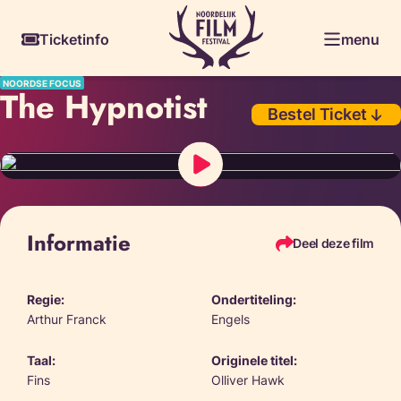
Skiplinks
Ticketinfo
menu
NOORDSE FOCUS
The Hypnotist
Bestel Ticket
Informatie
Deel deze film
Regie:
Ondertiteling:
Arthur Franck
Engels
Taal:
Originele titel:
Fins
Olliver Hawk