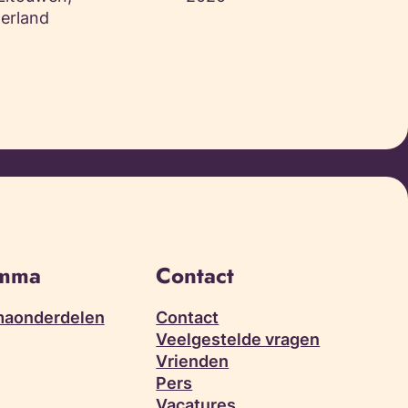
Ierland
amma
Contact
aonderdelen
Contact
Veelgestelde vragen
Vrienden
Pers
Vacatures