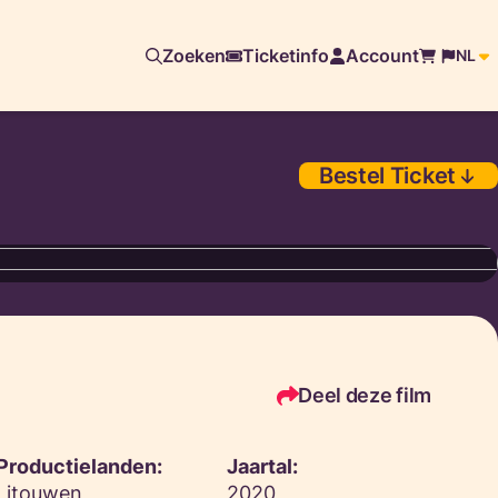
Zoeken
Ticketinfo
Account
NL
Bestel Ticket
Deel deze film
Productielanden:
Jaartal:
Litouwen,
2020