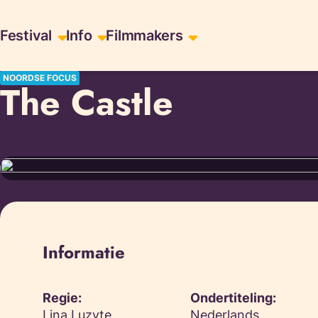
Skiplinks
Festival
Info
Filmmakers
NOORDSE FOCUS
The Castle
Informatie
Regie:
Ondertiteling:
Lina Luzyte
Nederlands