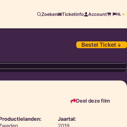
Zoeken
Ticketinfo
Account
NL
Bestel Ticket
Deel deze film
Productielanden:
Jaartal:
Zweden
2019