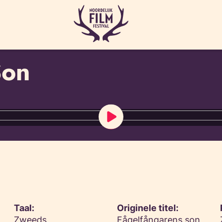
Son
Taal:
Originele titel:
Zweeds,
Fågelfångarens son