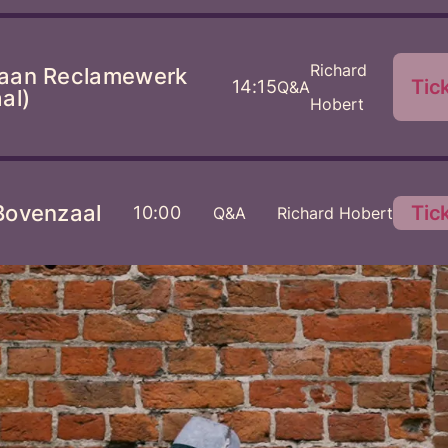
Richard
aan Reclamewerk
Tic
14:15
Q&A
al)
Hobert
Bovenzaal
Tic
10:00
Q&A
Richard Hobert