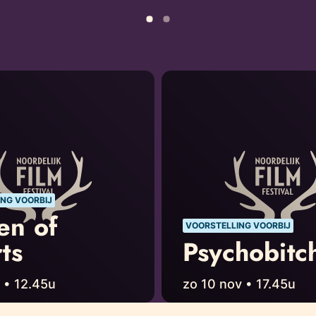
NG VOORBIJ
en of
VOORSTELLING VOORBIJ
ts
Psychobitc
 • 12.45u
zo 10 nov • 17.45u