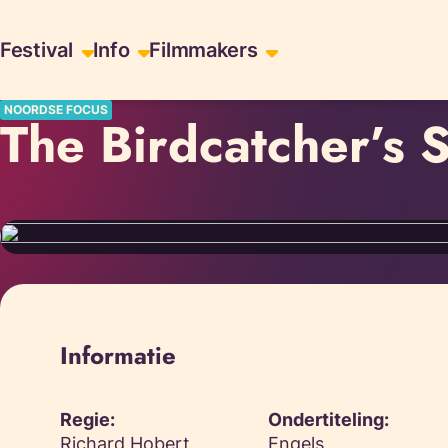
Skiplinks
Festival
Info
Filmmakers
NOORDSE FOCUS
The Birdcatcher’s 
Informatie
Regie:
Ondertiteling:
Richard Hobert
Engels