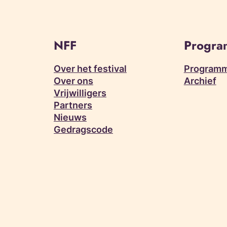
NFF
Progr
Over het festival
Programm
Over ons
Archief
Vrijwilligers
Partners
Nieuws
Gedragscode