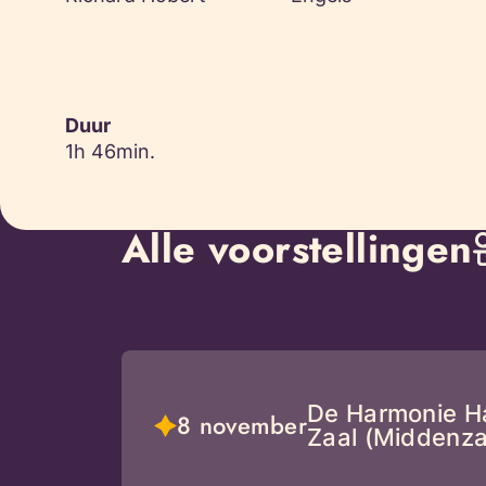
Duur
1h 46min.
Alle voorstellingen
De Harmonie H
8 november
Zaal (Middenza