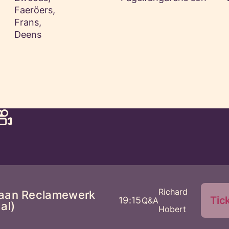
Faeröers,
Frans,
Deens
Richard
aan Reclamewerk
Tic
19:15
Q&A
al)
Hobert