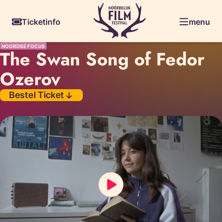
Skiplinks
Ticketinfo
menu
NOORDSE FOCUS
The Swan Song of Fedor
Ozerov
Bestel Ticket