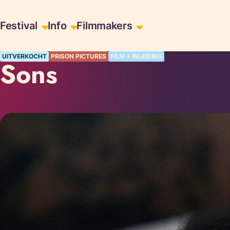
Skiplinks
Festival
Info
Filmmakers
UITVERKOCHT
PRISON PICTURES
FILM + INLEIDING
Sons