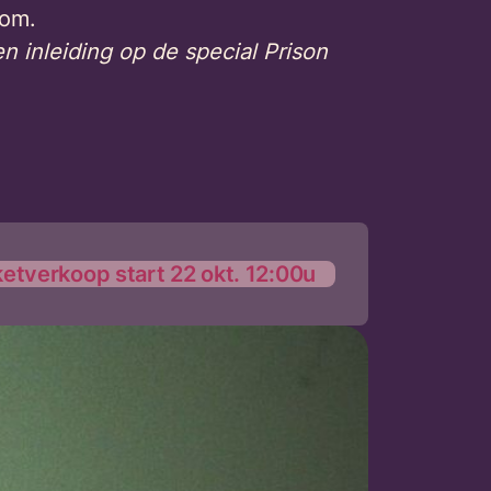
oom.
 inleiding op de special Prison
ketverkoop start 22 okt. 12:00u