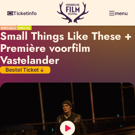
Skiplinks
Ticketinfo
menu
SPECIALS
SPECIAL
Small Things Like These +
Première voorfilm
Vastelander
Bestel Ticket