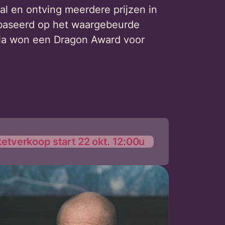
al en ontving meerdere prijzen in
ebaseerd op het waargebeurde
irola won een Dragon Award voor
ketverkoop start 22 okt. 12:00u