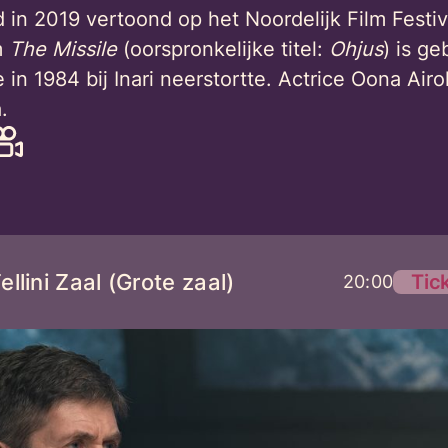
 in 2019 vertoond op het Noordelijk Film Festiv
m
The Missile
(oorspronkelijke titel:
Ohjus
) is g
 in 1984 bij Inari neerstortte. Actrice Oona A
.
llini Zaal (Grote zaal)
Tic
20:00