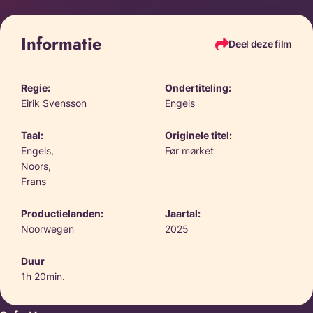
Informatie
Deel deze film
Regie:
Ondertiteling:
Eirik Svensson
Engels
Taal:
Originele titel:
Engels,
Før mørket
Noors,
Frans
Productielanden:
Jaartal:
Noorwegen
2025
Duur
1h 20min.