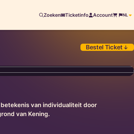
Zoeken
Ticketinfo
Account
NL
Bestel Ticket
betekenis van individualiteit door
grond van Kening.