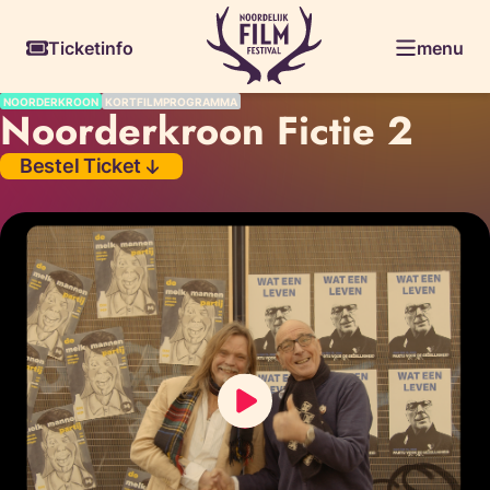
Skiplinks
Ticketinfo
menu
NOORDERKROON
KORTFILMPROGRAMMA
Noorderkroon Fictie 2
Bestel Ticket