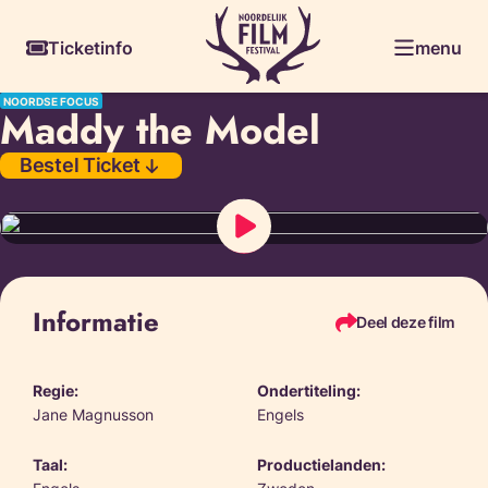
Skiplinks
Ticketinfo
menu
NOORDSE FOCUS
Maddy the Model
Bestel Ticket
Informatie
Deel deze film
Regie:
Ondertiteling:
Jane Magnusson
Engels
Taal:
Productielanden: