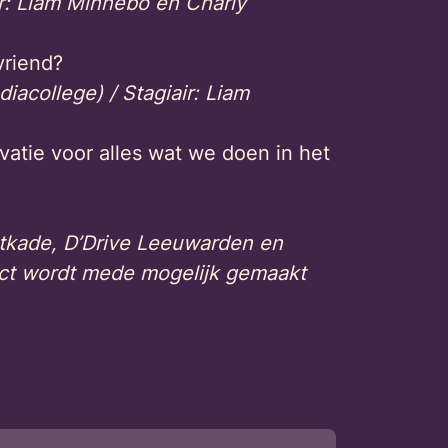
r:
Liam Minnebo en Charly
vriend?
iacollege) /
Stagiair:
Liam
vatie voor alles wat we doen in het
kade, D’Drive Leeuwarden en
ect wordt mede mogelijk gemaakt