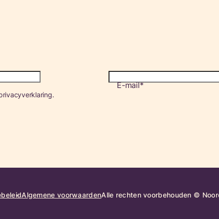
E-mail
rivacyverklaring.
beleid
Algemene voorwaarden
Alle rechten voorbehouden © Noord