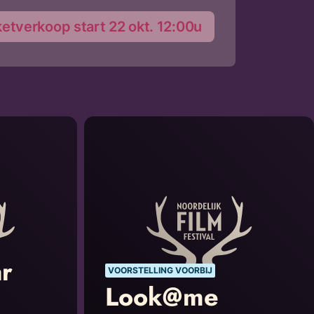
ketverkoop start 22 okt. 12:00u
r
VOORSTELLING VOORBIJ
Look@me