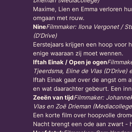
Drieman (Mediacollege)
Maxime, Lien en Emma verloren hun
omgaan met rouw.
Nine
Filmmaker: Ilona Vergonet / Stu
(D’Drive)
Eerstejaars krijgen een hoop voor 
enige waaraan zij moet wennen.
Iftah Einak / Open je ogen
Filmmake
Tjeerdsma, Eline de Vlas (D’Drive)
Iftah Einak gaat over de angst om al
en wat daarachter gebeurt. Een in
Zeeën van tijd
Filmmaker: Johanneke
Vlas en Zoë Drieman (Mediacollege
Een korte film over hoopvolle drome
Nacht brengt een ode aan zwart - h