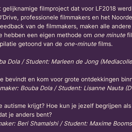
elijknamige filmproject dat voor LF2018 werd
rive, professionele filmmakers en het Noordeli
feedback van de filmmakers, maken alle andere
ege hebben een eigen methode om
one minute
fi
mpilatie getoond van de
one-minute
films.
a Dola / Student: Marleen de Jong (Mediacolle
or je bevindt en kom voor grote ontdekkingen bin
maker: Bouba Dola / Student: Lisanne Nauta (D’
 autisme krijgt? Hoe kun je jezelf begrijpen als
dat je anders bent?
aker: Beri Shamalshi / Student: Maxime Booms 