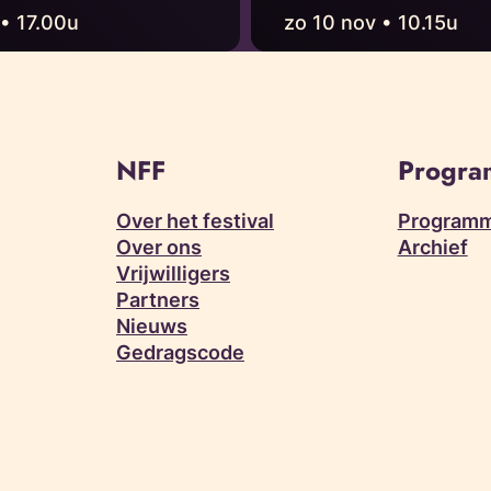
 • 17.00u
zo 10 nov • 10.15u
NFF
Progr
Over het festival
Programm
Over ons
Archief
Vrijwilligers
Partners
Nieuws
Gedragscode