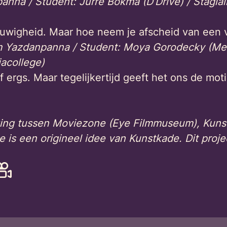
nna / Student: Jurre Bokma (D’Drive) / Stagiai
euwigheid. Maar hoe neem je afscheid van een 
m Yazdanpanna / Student: Moya
Gorodecky (Med
acollege)
 ergs. Maar tegelijkertijd geeft het ons de moti
ng tussen Moviezone (Eye Filmmuseum), Kunst
s een origineel idee van Kunstkade. Dit proj