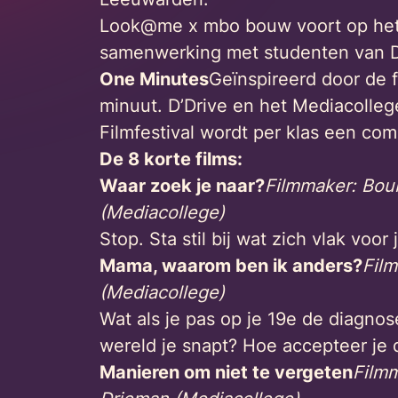
Look@me x mbo bouw voort op het g
samenwerking met studenten van D’D
One Minutes
Geïnspireerd door de 
minuut. D’Drive en het Mediacoll
Filmfestival wordt per klas een co
De 8 korte films:
Waar zoek je naar?
Filmmaker: Boub
(Mediacollege)
Stop. Sta stil bij wat zich vlak vo
Mama, waarom ben ik anders?
Film
(Mediacollege)
Wat als je pas op je 19e de diagnose
wereld je snapt? Hoe accepteer je 
Manieren om niet te vergeten
Filmm