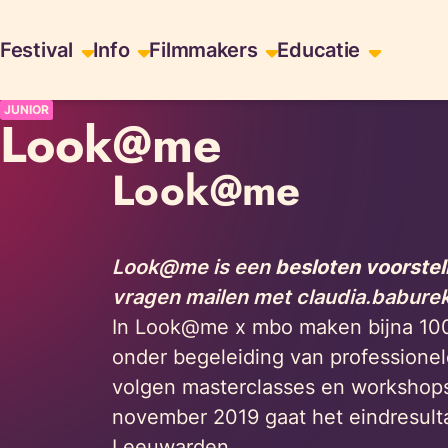
Skiplinks
Festival
Info
Filmmakers
Educatie
JUNIOR
Look@me
Look@me
Look@me is een
besloten voorstel
vragen mailen met claudia.babure
In Look@me x mbo maken bijna 100
onder begeleiding van professionel
volgen masterclasses en workshops
november 2019 gaat het eindresultaat
Leeuwarden.