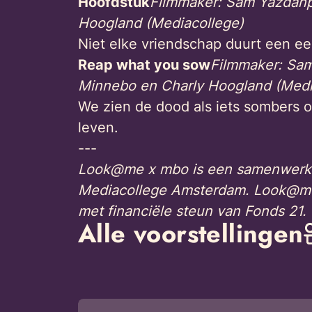
Hoofdstuk
Filmmaker: Sam Yazdanpa
Hoogland (Mediacollege)
Niet elke vriendschap duurt een e
Reap what you sow
Filmmaker: Sa
Minnebo en Charly Hoogland (Medi
We zien de dood als iets sombers of
leven.
---
Look@me x mbo is een samenwerki
Mediacollege Amsterdam. Look@me i
met financiële steun van Fonds 21.
Alle voorstellingen