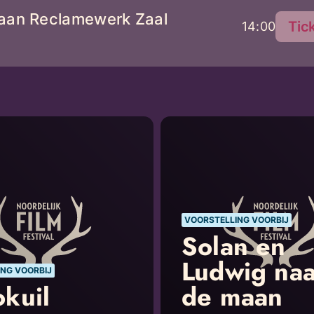
aan Reclamewerk Zaal
Tic
14:00
VOORSTELLING VOORBIJ
Solan en
Ludwig naa
NG VOORBIJ
kuil
de maan