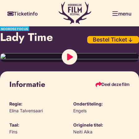
Skiplinks
Ticketinfo
menu
NOORDSE FOCUS
Lady Time
Bestel Ticket
Informatie
Deel deze film
Regie:
Ondertiteling:
Elina Talvensaari
Engels
Taal:
Originele titel:
Fins
Neiti Aika