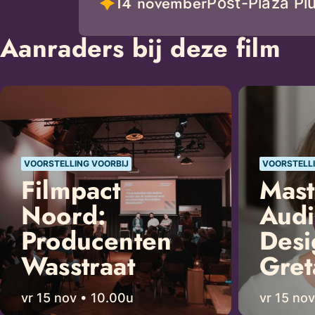
14 november
Post-Plaza Pl
Aanraders bij deze film
VOORSTELLING VOORBIJ
VOORSTELLI
Filmpact
Mast
Noord:
Aud
Producenten
Desi
Wasstraat
Gret
vr 15 nov • 10.00u
vr 15 no