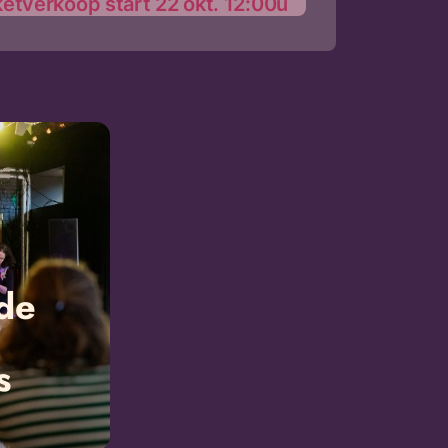
ketverkoop start 22 okt. 12:00u
de
s