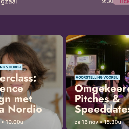
ugzaal
Tic
9:30
NG VOORBIJ
erclass:
VOORSTELLING VOORBIJ
ience
Omgekeer
gn met
Pitches &
a Nordio
Speeddate
v • 10.00u
za 16 nov • 15.30u