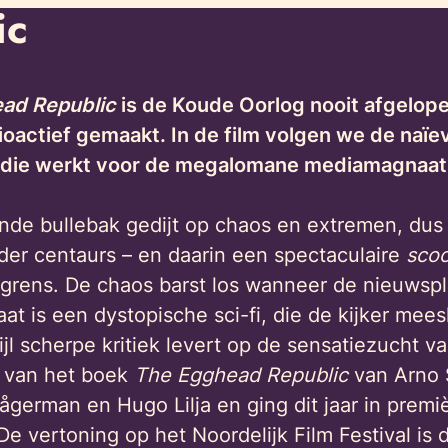
ic
ad Republic
is de Koude Oorlog nooit afgelop
actief gemaakt. In de film volgen we de naïev
e die werkt voor de megalomane mediamagnaat 
de bullebak gedijt op chaos en extremen, dus
r centaurs – en daarin een spectaculaire
sco
 grens. De chaos barst los wanneer de nieuwsp
aat is een dystopische sci-fi, die de kijker mee
ijl scherpe kritiek levert op de sensatiezucht 
g van het boek
The
Egghead Republic
van Arno 
ågerman en Hugo Lilja en ging dit jaar in premi
. De vertoning op het Noordelijk Film Festival i