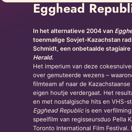
Egghead Republ
In het alternatieve 2004 van
Egghe
toenmalige Sovjet-Kazachstan radio
Schmidt, een onbetaalde stagiair
Herald
.
Het imperium van deze cokesnuiven
over gemuteerde wezens – waaronde
filmteam af naar de Kazachstaanse
eigen houtje verdergaat. Het result
en met nostalgische hits en VHS-st
Egghead Republic
is een verfilmin
speelfilm van regisseursduo Pella K
Toronto International Film Festival