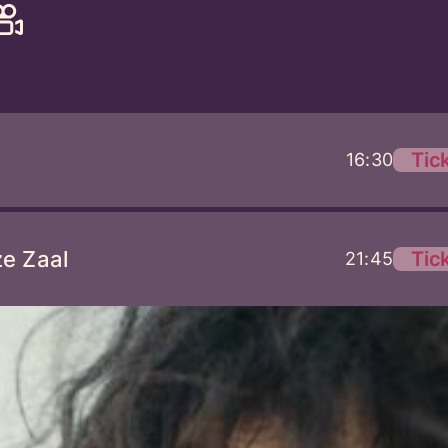
Tic
16:30
ze Zaal
Tic
21:45