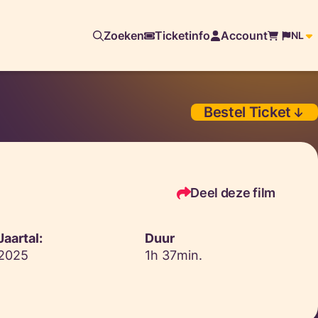
Zoeken
Ticketinfo
Account
NL
Bestel Ticket
Deel deze film
Jaartal:
Duur
2025
1h 37min.