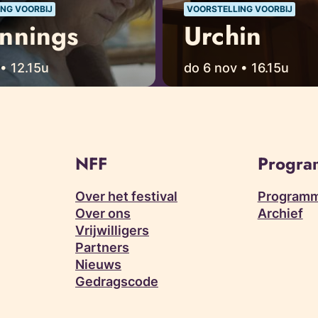
NG VOORBIJ
VOORSTELLING VOORBIJ
nnings
Urchin
• 12.15u
do 6 nov • 16.15u
NFF
Progr
Over het festival
Programm
Over ons
Archief
Vrijwilligers
Partners
Nieuws
Gedragscode