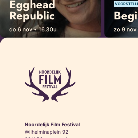
Egghead
VOORSTELLI
Republic
Begi
do 6 nov • 16.30u
zo 9 nov 
Noordelijk Film Festival
Wilhelminaplein 92