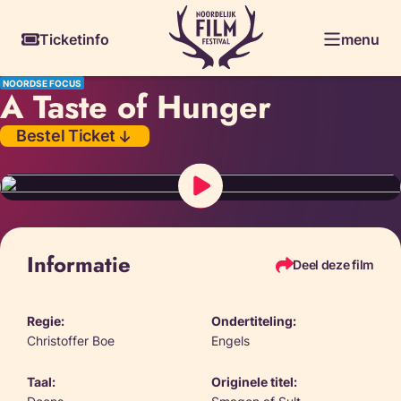
Skiplinks
Ticketinfo
menu
NOORDSE FOCUS
A Taste of Hunger
Bestel Ticket
Informatie
Deel deze film
Regie:
Ondertiteling:
Christoffer Boe
Engels
Taal:
Originele titel: