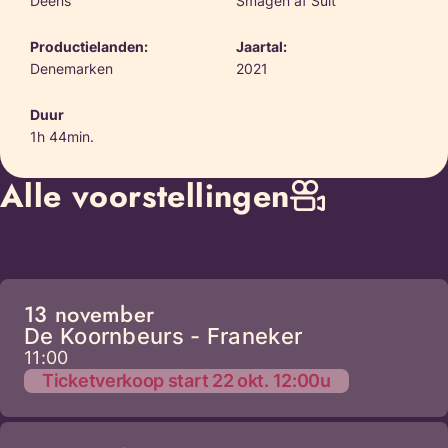
Deens
Smagen af Sult
Productielanden:
Jaartal:
Denemarken
2021
Duur
1h 44min.
Alle voorstellingen
13 november
De Koornbeurs - Franeker
11:00
Ticketverkoop start 22 okt. 12:00u