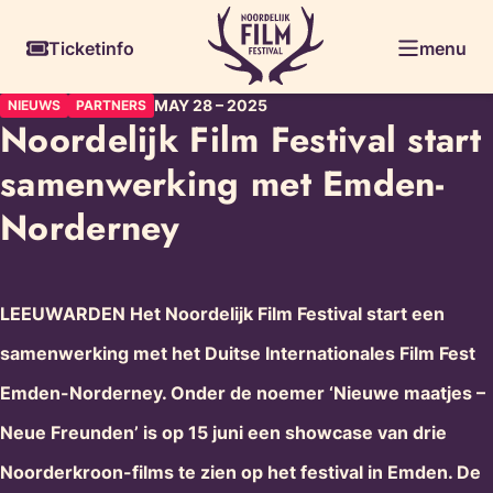
Ga
Skiplinks
Ticketinfo
menu
naar
de
MAY 28
–
2025
NIEUWS
PARTNERS
inhoud
Noordelijk Film Festival start
samenwerking met Emden-
Norderney
LEEUWARDEN Het Noordelijk Film Festival start een
samenwerking met het Duitse Internationales Film Fest
Emden-Norderney. Onder de noemer ‘Nieuwe maatjes –
Neue Freunden’ is op 15 juni een showcase van drie
Noorderkroon-films te zien op het festival in Emden. De