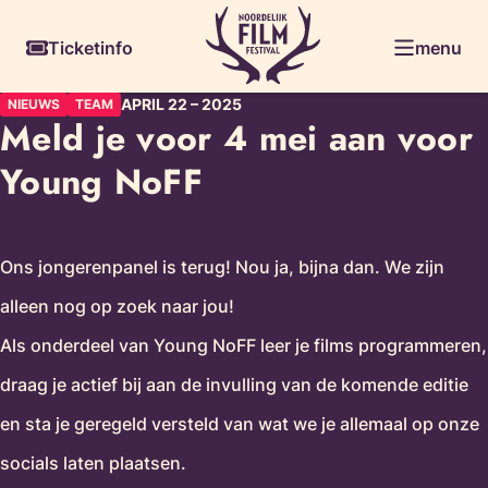
Ga
Skiplinks
Ticketinfo
menu
naar
de
APRIL 22
–
2025
NIEUWS
TEAM
inhoud
Meld je voor 4 mei aan voor
Young NoFF
Ons jongerenpanel is terug! Nou ja, bijna dan. We zijn
alleen nog op zoek naar jou!
Als onderdeel van Young NoFF leer je films programmeren,
draag je actief bij aan de invulling van de komende editie
en sta je geregeld versteld van wat we je allemaal op onze
socials laten plaatsen.