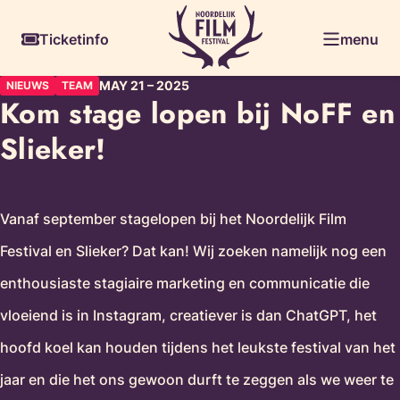
Ga
Skiplinks
Ticketinfo
menu
naar
de
MAY 21
–
2025
NIEUWS
TEAM
inhoud
Kom stage lopen bij NoFF en
Slieker!
Vanaf september stagelopen bij het Noordelijk Film
Festival en Slieker? Dat kan! Wij zoeken namelijk nog een
enthousiaste stagiaire marketing en communicatie die
vloeiend is in Instagram, creatiever is dan ChatGPT, het
hoofd koel kan houden tijdens het leukste festival van het
jaar en die het ons gewoon durft te zeggen als we weer te