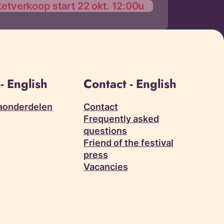
ketverkoop start 22 okt. 12:00u
- English
Contact - English
aonderdelen
Contact
Frequently asked
questions
Friend of the festival
press
Vacancies