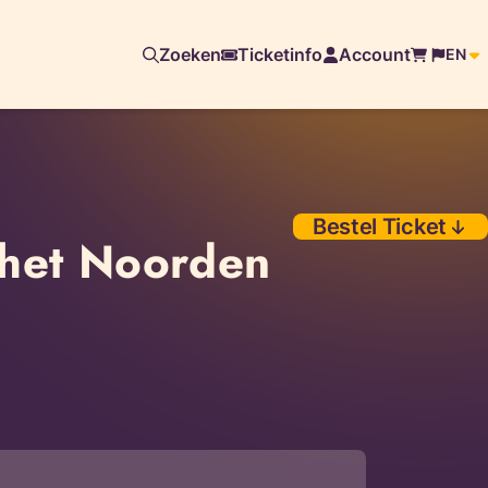
Zoeken
Ticketinfo
Account
EN
Bestel Ticket
 het Noorden