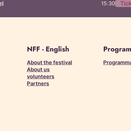
el
Tic
15:30
NFF - English
Program
About the festival
Programm
About us
volunteers
Partners