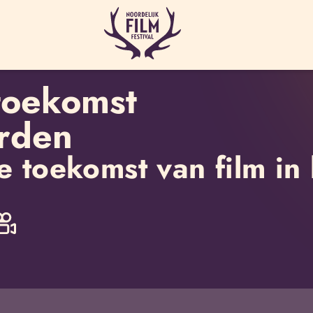
toekomst
orden
e toekomst van film in