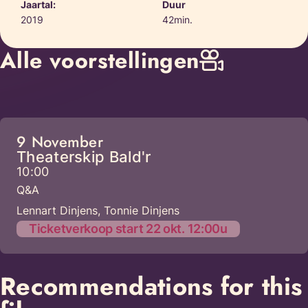
Jaartal:
Duur
2019
42min.
Alle voorstellingen
9 November
Theaterskip Bald'r
10:00
Q&A
Lennart Dinjens, Tonnie Dinjens
Ticketverkoop start 22 okt. 12:00u
Recommendations for this