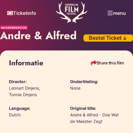
Skiplinks
Ticketinfo
menu
NOORDERKROON
Andre & Alfred
Bestel Ticket
Informatie
Share this film
Director:
Ondertiteling:
Lennart Dinjens,
None
Tonnie Dinjens
Language:
Original title:
Dutch
Andre & Alfred - Doe Wat
de Meester Zegt