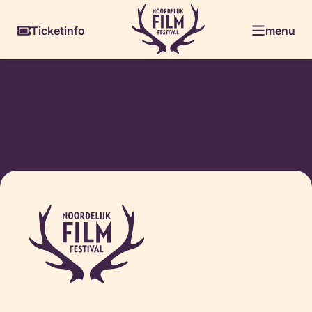
Skiplinks
Ticketinfo
menu